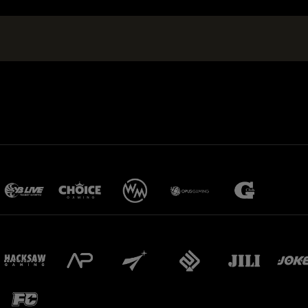
50 IDR
Indonesia
xxxxxikin
50 IDR
Indonesia
xxxxx1234
50 IDR
Indonesia
xxxxxly69
50 IDR
Indonesia
xxxxxl777
50 IDR
Indonesia
xxxxxl777
50 IDR
Indonesia
xxxxxn899
50 IDR
Indonesia
xxxxxuh00
50 IDR
Indonesia
xxxxxdy95
LOTTERY
50 IDR
Indonesia
xxxxxza11
50 IDR
Indonesia
xxxxx1902
50 IDR
Indonesia
xxxxxdy95
50 IDR