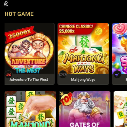
Mahjong Ways
SUGAR TEDDY
Gates of Olympus 1000
Mahjong Roar
BANK Y