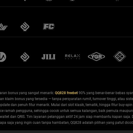
ran bonus yang sangat menarik:
QQ828 freebet
90% yang benar-benar bebas syara
n klaim bonus yang tersedia — tanpa persyaratan rumit, turnover tinggi, atau sist
date dan penuh fitur menarik. Mulai dari slot klasik, tematik, hingga fitur buy-
erface ramah pengguna, sehingga cocok untuk semua kalangan, baik pemula maupu
allet dan QRIS. Tim layanan pelanggan aktif 24 jam siap membantu kapan saja. 
siapa saja yang ingin cuan tanpa hambatan, QQ828 adalah pilihan yang patut dicoba
Hak Cipta © 2020 QQ828 Semua hak dilindungi undang-undang.