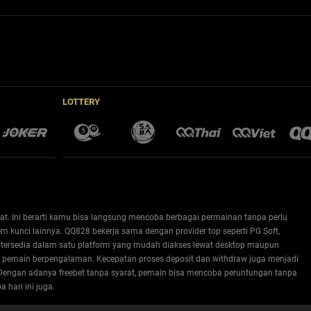
Indonesia
xxxxxsyah
50 IDR
t. Ini berarti kamu bisa langsung mencoba berbagai permainan tanpa perlu
Indonesia
em kunci lainnya. QQ828 bekerja sama dengan provider top seperti PG Soft,
xxxxxGATA
50 IDR
spin tersedia dalam satu platform yang mudah diakses lewat desktop maupun
Indonesia
n pemain berpengalaman. Kecepatan proses deposit dan withdraw juga menjadi
xxxxxp123
50 IDR
Dengan adanya freebet tanpa syarat, pemain bisa mencoba peruntungan tanpa
Indonesia
 hari ini juga.
xxxxxu888
50 IDR
Indonesia
xxxxx0696
50 IDR
Indonesia
xxxxxllah
50 IDR
Indonesia
xxxxxtd08
50 IDR
Indonesia
xxxxxia88
50 IDR
Indonesia
xxxxxew88
50 IDR
Indonesia
xxxxxn133
50 IDR
Indonesia
xxxxxan90
50 IDR
Indonesia